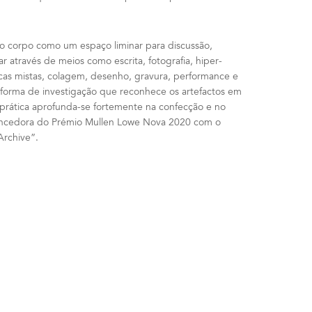
 o corpo como um espaço liminar para discussão,
r através de meios como escrita, fotografia, hiper-
as mistas, colagem, desenho, gravura, performance e
orma de investigação que reconhece os artefactos em
prática aprofunda-se fortemente na confecção e no
encedora do
Prémio Mullen Lowe Nova 2020 com o
Archive”.