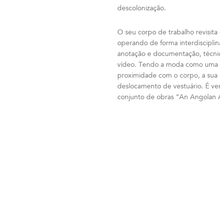
descolonização.
O seu corpo de trabalho revisita
operando de forma interdisciplina
anotação e documentação, técnic
vídeo. Tendo a moda como uma f
proximidade com o corpo, a sua 
deslocamento de vestuário. É v
conjunto de obras “An Angolan 
DOWNLOAD C.V.