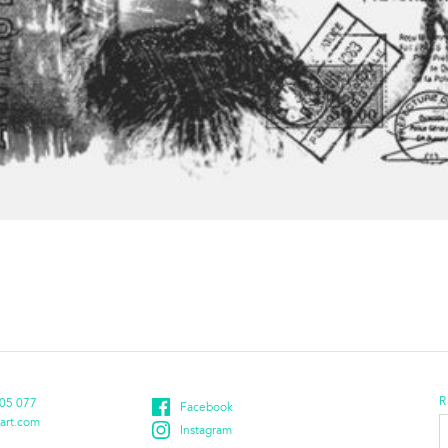
R
05 077
Facebook
E
art.com
Instagram
d