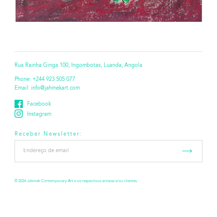
Rua Rainha Ginga 100, Ingombotas, Luanda, Angola
Phone:
+244 923 505 077
Email:
info@jahmekart.com
Facebook
Instagram
Receber Newsletter:
Endereço
de
email
*
© 2026 Jahmek Contemporary Art e os respectivos artistas e/ou clientes.