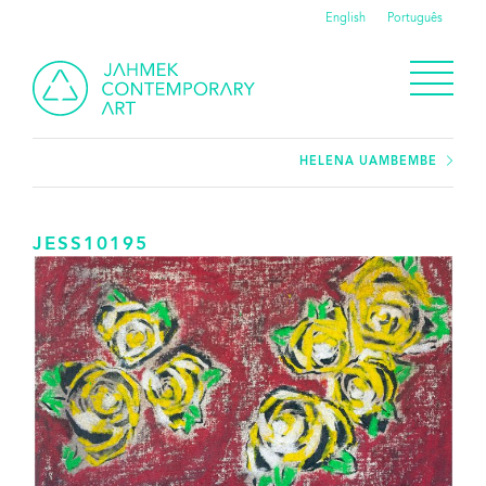
English
Português
HELENA UAMBEMBE
JESS10195